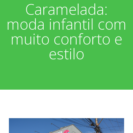
Caramelada:
Associados
Fotos
moda infantil com
Nossos Convênios
Aniversariantes
Notícias
muito conforto e
Sobre
Boletim Informativo
Vídeos
estilo
Diretoria
Extrato do Cartão ASP
Nossa História