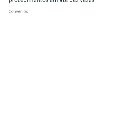
Convênios
vênios