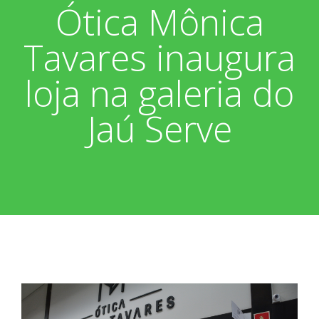
Ótica Mônica
Associados
Fotos
Tavares inaugura
Nossos Convênios
Aniversariantes
Notícias
loja na galeria do
Sobre
Boletim Informativo
Vídeos
Jaú Serve
Diretoria
Extrato do Cartão ASP
Nossa História