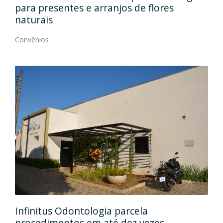
ra presentes e arranjos de flores
qualidad
turais
Convênios
vênios
Rehab Od
finitus Odontologia parcela
formaliz
ocedimentos em até dez vezes