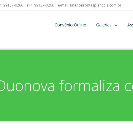
4) 99137-0266 | (14) 99137-0266 | e-mail:
financeiro@asplencois.com.br
Convênio Online
Galerias
As
 Duonova formaliza 