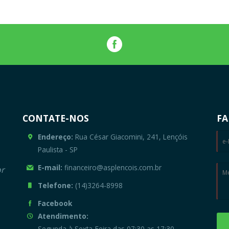
CONTATE-NOS
FA
Endereço:
Rua César Giacomini, 241, Lençóis
Paulista - SP
E-mail:
financeiro@asplencois.com.br
or
Telefone:
(14)3264-8998
Facebook
Atendimento:
Segunda à Sexta-Feira das 07:30 as 17:30