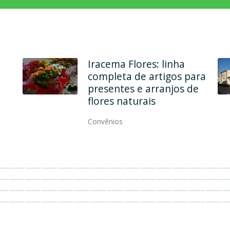
Em dois endereços, Ana
Maria Modas une
qualidade, elegância e
modernidade
Convênios