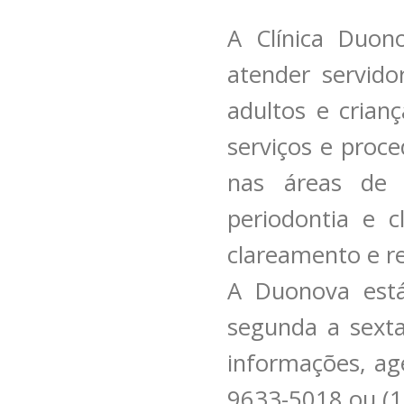
A Clínica Duon
atender servido
adultos e crian
serviços e proc
nas áreas de d
periodontia e c
clareamento e r
A Duonova está
segunda a sexta
informações, ag
9633-5018 ou (1