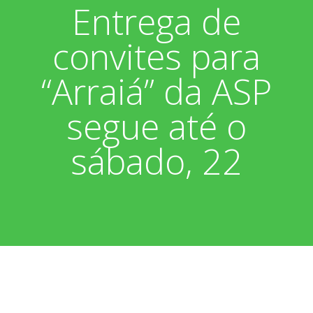
Entrega de
Associados
Fotos
convites para
Nossos Convênios
Aniversariantes
Notícias
“Arraiá” da ASP
Sobre
Boletim Informativo
Vídeos
segue até o
Diretoria
Extrato do Cartão ASP
sábado, 22
Nossa História