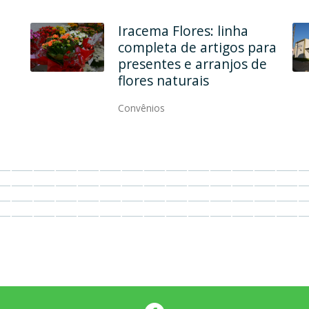
Em dois endereços, Ana
Maria Modas une
qualidade, elegância e
modernidade
Convênios