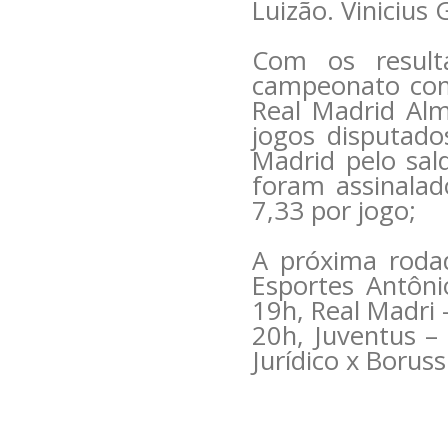
Luizão. Vinicius
Com os result
campeonato com
Real Madrid Al
jogos disputad
Madrid pelo sald
foram assinala
7,33 por jogo;
A próxima rodad
Esportes Antôni
19h, Real Madri 
20h, Juventus –
Jurídico x Borus