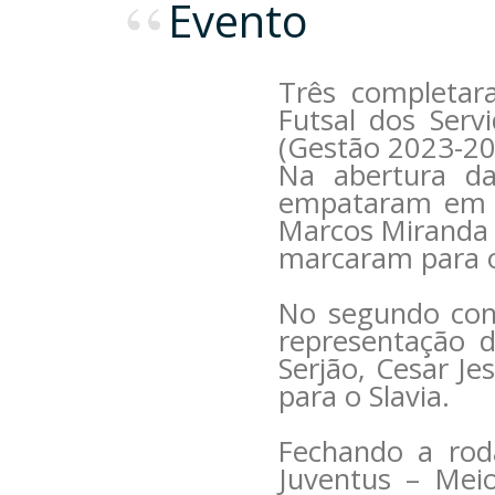
Evento
Três completar
Futsal dos Serv
(Gestão 2023-202
Na abertura da
empataram em 4
Marcos Miranda e
marcaram para o
No segundo conf
representação 
Serjão, Cesar Je
para o Slavia.
Fechando a rod
Juventus – Mei