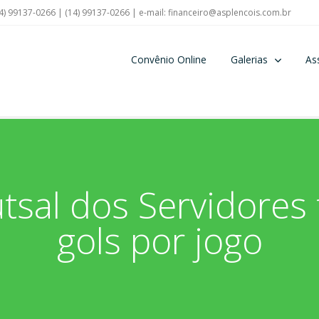
4) 99137-0266 | (14) 99137-0266 | e-mail:
financeiro@asplencois.com.br
Convênio Online
Galerias
As
sal dos Servidores
gols por jogo