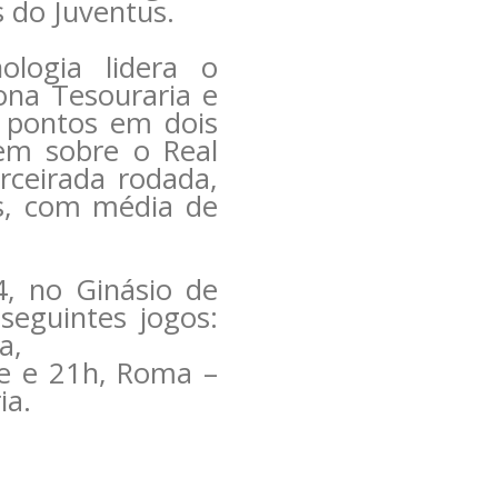
s do Juventus.
logia lidera o
na Tesouraria e
 pontos em dois
em sobre o Real
erceirada rodada,
s, com média de
4, no Ginásio de
seguintes jogos:
a,
te e 21h, Roma –
ia.