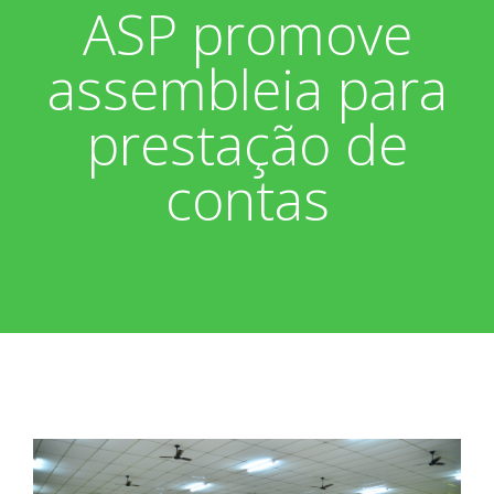
ASP promove
Associados
Fotos
assembleia para
Nossos Convênios
Aniversariantes
Notícias
prestação de
Sobre
Boletim Informativo
Vídeos
contas
Diretoria
Extrato do Cartão ASP
Nossa História