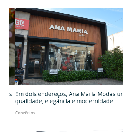
Em
gos
Em dois endereços, Ana Maria Modas une
Cia
qualidade, elegância e modernidade
Con
Convênios