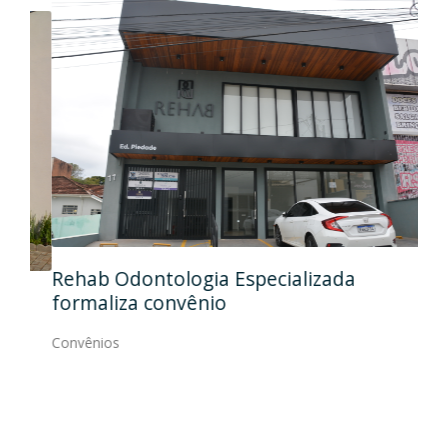
Ida
Rehab Odontologia Especializada
art
formaliza convênio
Con
Convênios