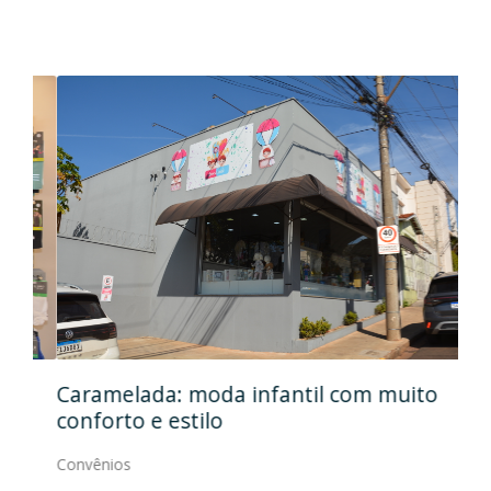
Caramelada: moda infantil com muito
Mas
conforto e estilo
Con
Convênios