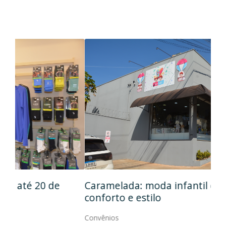
Caramelada: moda infantil com muito
Mas
conforto e estilo
Con
Convênios