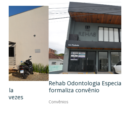
Ida
Rehab Odontologia Especializada
art
formaliza convênio
Con
Convênios