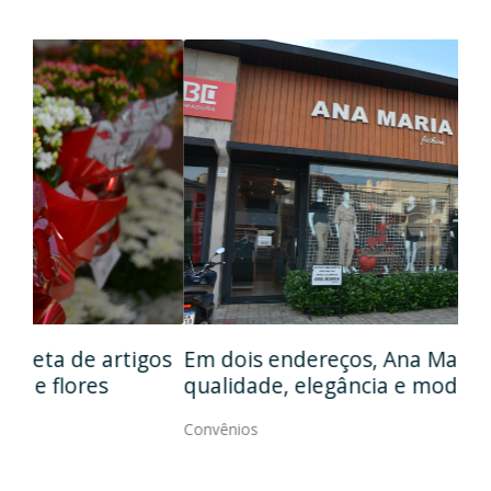
Em
gos
Em dois endereços, Ana Maria Modas une
Cia
qualidade, elegância e modernidade
Con
Convênios