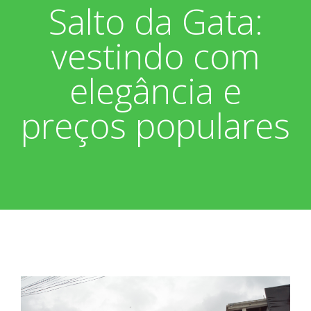
Salto da Gata:
Associados
Fotos
vestindo com
Nossos Convênios
Aniversariantes
Notícias
elegância e
Sobre
Boletim Informativo
Vídeos
preços populares
Diretoria
Extrato do Cartão ASP
Nossa História