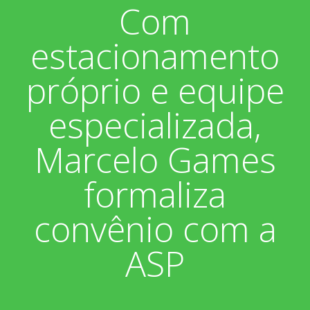
Com
Associados
Fotos
estacionamento
Nossos Convênios
Aniversariantes
Notícias
próprio e equipe
Sobre
Boletim Informativo
Vídeos
especializada,
Diretoria
Extrato do Cartão ASP
Marcelo Games
Nossa História
formaliza
convênio com a
ASP