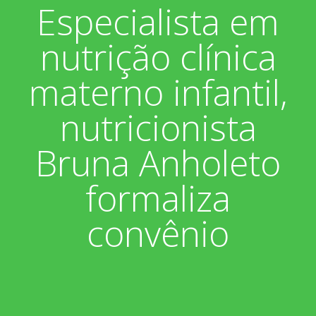
Especialista em
Associados
Fotos
nutrição clínica
Nossos Convênios
Aniversariantes
Notícias
materno infantil,
Sobre
Boletim Informativo
Vídeos
nutricionista
Diretoria
Extrato do Cartão ASP
Bruna Anholeto
Nossa História
formaliza
convênio