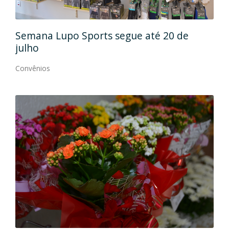
Semana Lupo Sports segue até 20 de
Caram
julho
confor
Convênios
Convêni