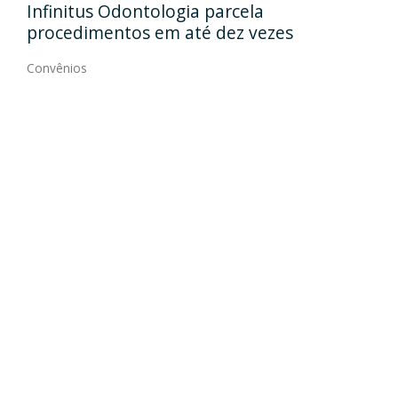
Infinitus Odontologia parcela
forma
procedimentos em até dez vezes
Convêni
Convênios