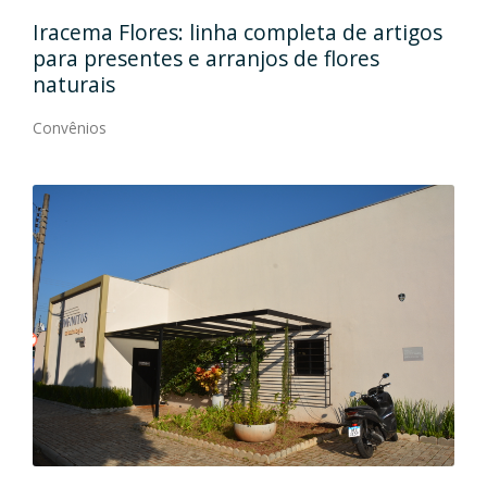
Iracema Flores: linha completa de artigos
Em do
para presentes e arranjos de flores
quali
naturais
Convêni
Convênios
Rehab