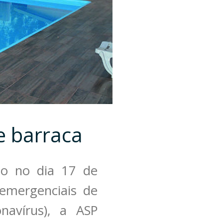
e barraca
do no dia 17 de
emergenciais de
avírus), a ASP