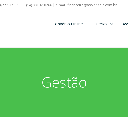
4) 99137-0266 | (14) 99137-0266 | e-mail:
financeiro@asplencois.com.br
Convênio Online
Galerias
As
Gestão