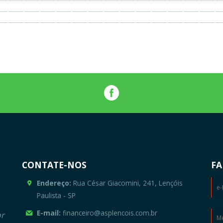
CONTATE-NOS
FA
Endereço:
Rua César Giacomini, 241, Lençóis
Paulista - SP
E-mail:
financeiro@asplencois.com.br
or