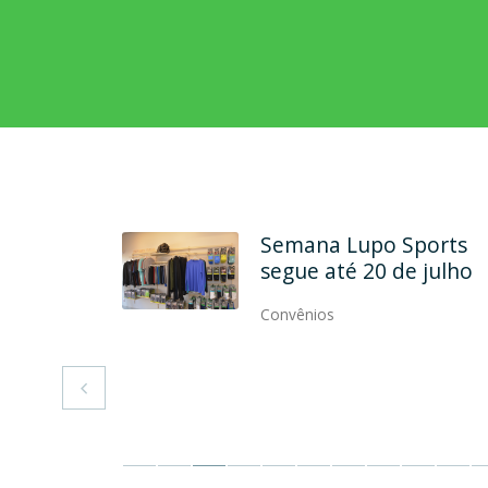
rcela
Semana Lupo Sports
até dez
segue até 20 de julho
artão ASP
Convênios
