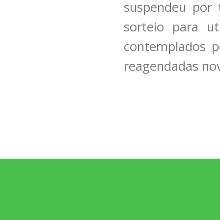
suspendeu por 
sorteio para u
contemplados po
reagendadas nov